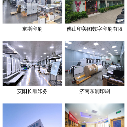
奈斯印刷
佛山印美图数字印刷有限
公司
安阳长顺印务
济南东润印刷